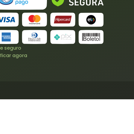
te seguro
ficar agora