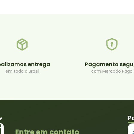
ealizamos entrega
Pagamento segu
em todo o Brasil
com Mercado Pago
P
Entre em contato