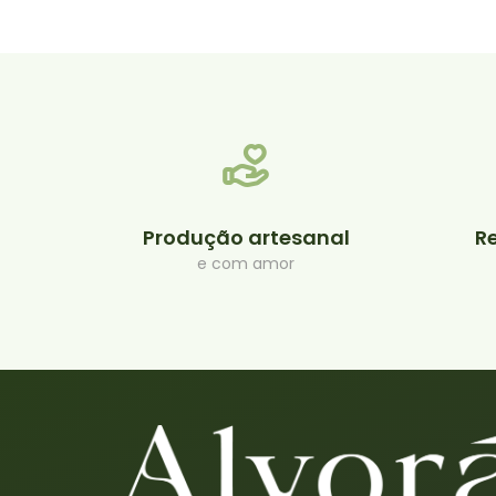
Produção artesanal
R
e com amor