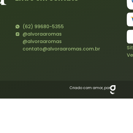
(62) 99680-5355
@alvoraaromas
@alvoraaromas
Si
contato@alvoraaromas.com.br
Ve
Criado com amor, por