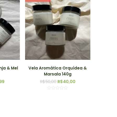
nja & Mel
Vela Aromática Orquídea &
Marsala 140g
99
R$
50,00
R$
40,00
Avaliação
0
de
5