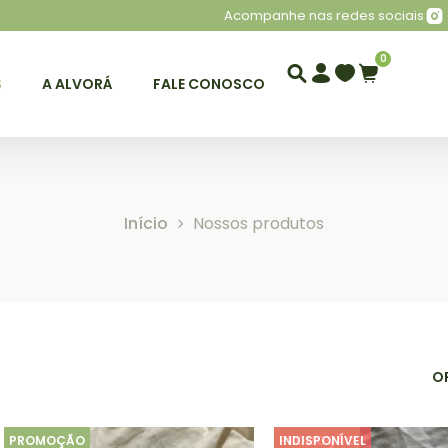
Acompanhe nas redes sociais
0
S
A ALVORÁ
FALE CONOSCO
Início
Nossos produtos
O
PROMOÇÃO
PROMOÇÃO
INDISPONÍVEL