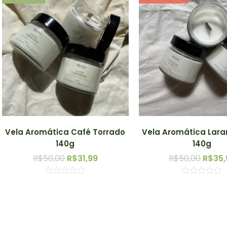
Vela Aromática Café Torrado
Vela Aromática Lara
140g
140g
R$
50,00
R$
31,99
R$
50,00
R$
35,
Avaliação
Avaliação
0
0
de
de
5
5