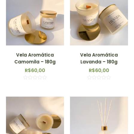
Vela Aromática
Vela Aromática
Camomila – 180g
Lavanda – 180g
R$
60,00
R$
60,00
Avaliação
Avaliação
0
0
de
de
5
5