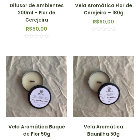
Difusor de Ambientes
Vela Aromática Flor de
200ml – Flor de
Cerejeira – 180g
Cerejeira
R$
60,00
R$
50,00
Avaliação
0
Avaliação
de
0
5
de
5
Vela Aromática Buquê
Vela Aromática
de Flor 50g
Baunilha 50g