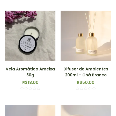
Vela Aromática Ameixa
Difusor de Ambientes
50g
200ml – Chá Branco
R$
18,00
R$
50,00
Avaliação
Avaliação
0
0
de
de
5
5