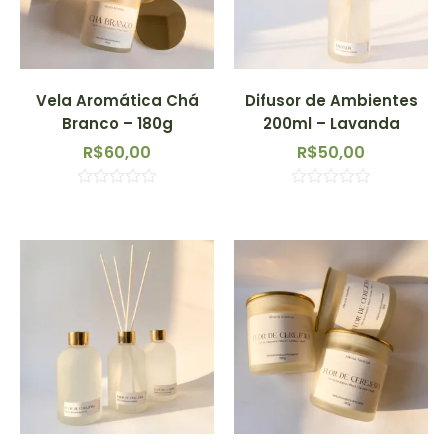
Vela Aromática Chá
Difusor de Ambientes
Branco – 180g
200ml – Lavanda
R$
60,00
R$
50,00
Avaliação
Avaliação
0
0
de
de
5
5