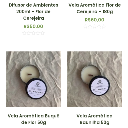
Difusor de Ambientes
Vela Aromática Flor de
200ml – Flor de
Cerejeira – 180g
Cerejeira
R$
60,00
R$
50,00
Avaliação
0
Avaliação
de
0
5
de
5
Vela Aromática Buquê
Vela Aromática
de Flor 50g
Baunilha 50g