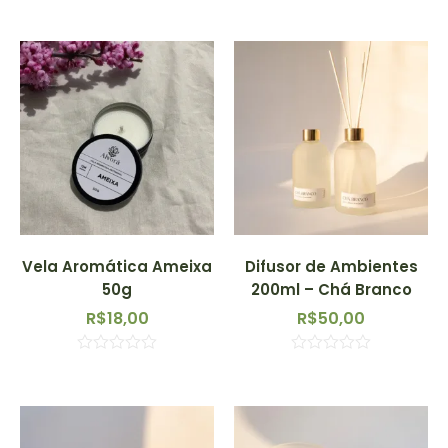
Vela Aromática Ameixa
Difusor de Ambientes
50g
200ml – Chá Branco
R$
18,00
R$
50,00
Avaliação
Avaliação
0
0
de
de
5
5