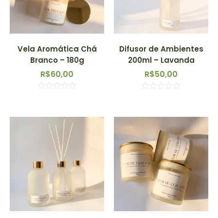
Vela Aromática Chá
Difusor de Ambientes
Branco – 180g
200ml – Lavanda
R$
60,00
R$
50,00
Avaliação
Avaliação
0
0
de
de
5
5