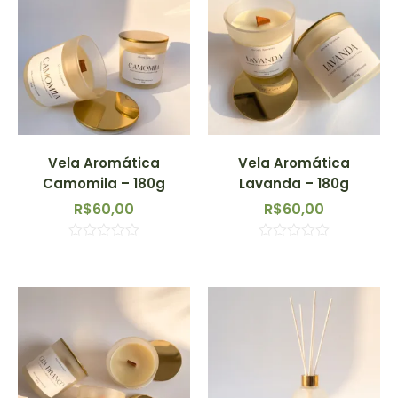
Vela Aromática
Vela Aromática
Camomila – 180g
Lavanda – 180g
R$
60,00
R$
60,00
Avaliação
Avaliação
0
0
de
de
5
5