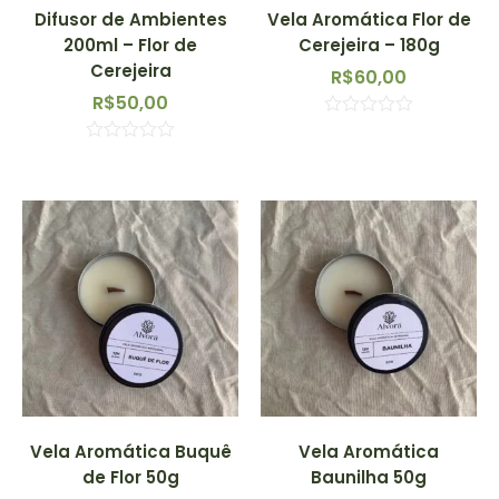
Difusor de Ambientes
Vela Aromática Flor de
200ml – Flor de
Cerejeira – 180g
Cerejeira
R$
60,00
R$
50,00
Avaliação
0
Avaliação
de
0
5
de
5
Vela Aromática Buquê
Vela Aromática
de Flor 50g
Baunilha 50g