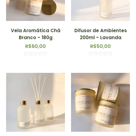
Vela Aromática Chá
Difusor de Ambientes
Branco – 180g
200ml – Lavanda
R$
60,00
R$
50,00
Avaliação
Avaliação
0
0
de
de
5
5